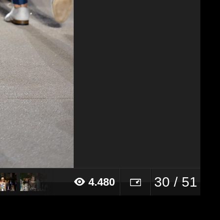
30 / 51
4.480
19 alle ore 15:59