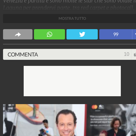
Venezia è partita e sono molte le star che sono volate 
Laguna per prendervi parte. tra red carpet e photocall,
non potevano che dare il meglio di loro in fatto di look
MOSTRA TUTTO
sfoggiando abiti eleganti, glamour e originali.
Stile e trend
99
1.515.063.115
-
1.957 video
-
138.069 foto
COMMENTA
10