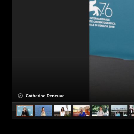
Catherine Deneuve
caricato da
Stile e trend