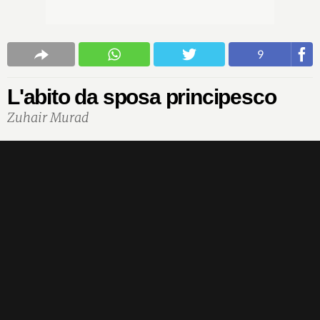
9
L'abito da sposa principesco
Zuhair Murad