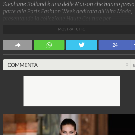
Stephane Rolland è una delle Maison che hanno preso
parte alla Paris Fashion Week dedicata all'Alta Moda,
presentando la collezione Haute Couture per
l'Autunno/Inverno 2019-20. La donna che ha calcato 
MOSTRA TUTTO
passerella è una moderna imperatrice cinese che gioc
tra colori accesi, tessuti preziosi e stampe geometrich
24
Stile e trend
1.515.185.160
-
1.957 video
-
138.074 foto
COMMENTA
0