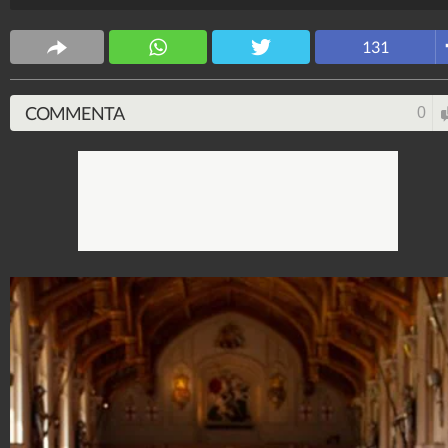
Lui ha invece indossato un completo girgio con cravat
blu slim
131
Stile e trend
1.515.197.654
-
1.957 video
-
138.074 foto
COMMENTA
0