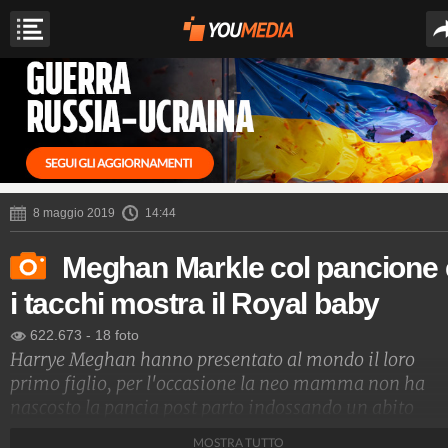
8 maggio 2019
14:44
Meghan Markle col pancione 
i tacchi mostra il Royal baby
622.673
-
18 foto
Harrye Meghan hanno presentato al mondo il loro
primo figlio, per l'occasione la neo mamma non ha
nascosto la pancia post parto indossando un abito
chiaro legato in vita e non ha rinunciato ai tacchi alti.
MOSTRA TUTTO