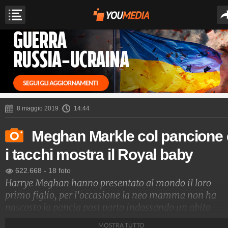
8 maggio 2019
14:44
Meghan Markle col pancione 
i tacchi mostra il Royal baby
622.668
-
18 foto
Harrye Meghan hanno presentato al mondo il loro
primo figlio, per l'occasione la neo mamma non ha
nascosto la pancia post parto indossando un abito
chiaro legato in vita e non ha rinunciato ai tacchi alti.
MOSTRA TUTTO