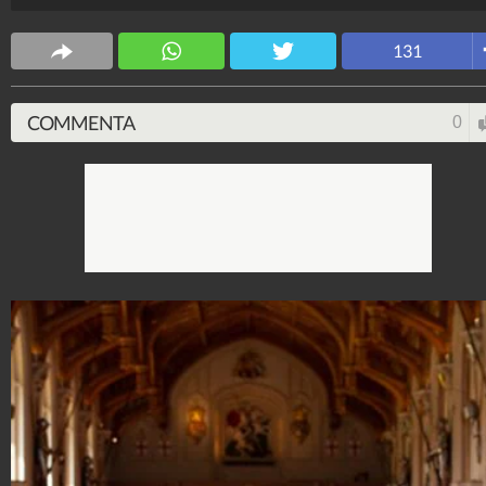
Lui ha invece indossato un completo girgio con cravat
blu slim
131
Stile e trend
1.515.179.164
-
1.957 video
-
138.074 foto
COMMENTA
0