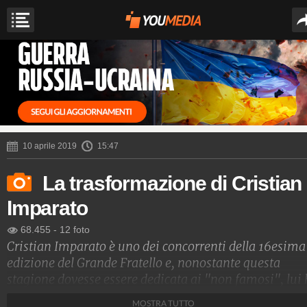
10 aprile 2019
15:47
La trasformazione di Cristian
Imparato
68.455
-
12 foto
Cristian Imparato è uno dei concorrenti della 16esima
edizione del Grande Fratello e, nonostante questa
stagione dovesse essere dedicata ai "non famosi", lui
già qualche esperienza nel mondo dello spettacolo.
MOSTRA TUTTO