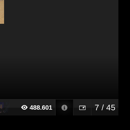
7 / 45
488.601
019 alle ore 22:20