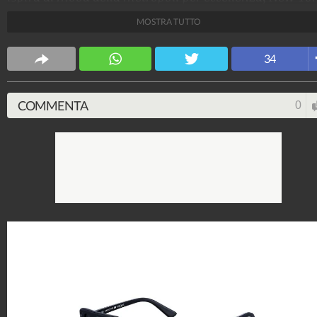
e incarna alla perfezione lo stile della it-girl, che è
MOSTRA TUTTO
capace di esaltare il suo sguardo con dei modelli
glamour e alla moda.
34
Stile e trend
1.515.066.745
-
1.957 video
-
138.069 foto
COMMENTA
0