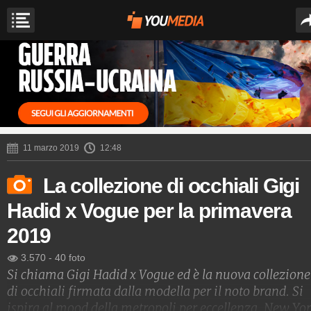
11 marzo 2019
12:48
La collezione di occhiali Gigi
Hadid x Vogue per la primavera
2019
3.570
-
40 foto
Si chiama Gigi Hadid x Vogue ed è la nuova collezione
di occhiali firmata dalla modella per il noto brand. Si
ispira al mood della metropoli per eccellenza, New Yor