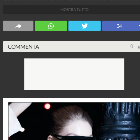
e incarna alla perfezione lo stile della it-girl, che è
MOSTRA TUTTO
capace di esaltare il suo sguardo con dei modelli
glamour e alla moda.
34
Stile e trend
1.515.213.423
-
1.957 video
-
138.076 foto
COMMENTA
0