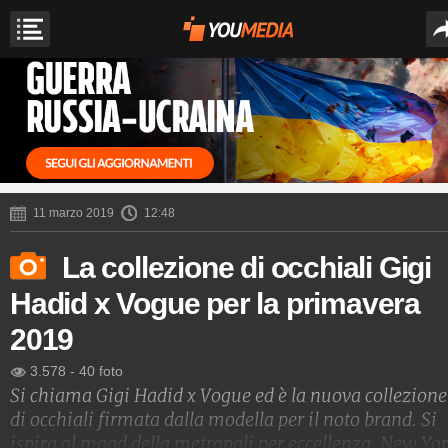
11 marzo 2019
12:48
La collezione di occhiali Gigi
Hadid x Vogue per la primavera
2019
3.578
-
40 foto
Si chiama Gigi Hadid x Vogue ed è la nuova collezione
di occhiali firmata dalla modella per il noto brand. Si
ispira al mood della metropoli per eccellenza, New Yor