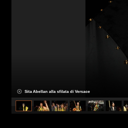
Sita Abellan alla sfilata di Versace
caricato da
Stile e trend