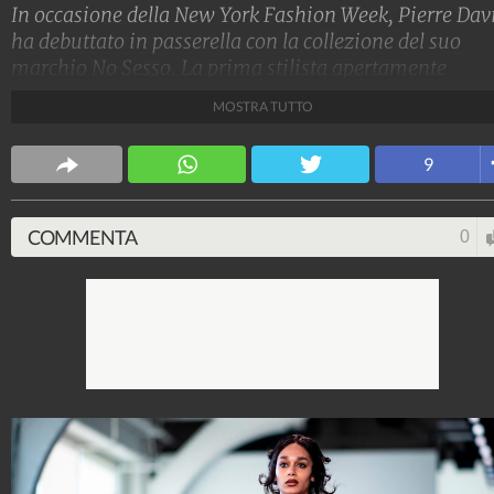
In occasione della New York Fashion Week, Pierre Dav
ha debuttato in passerella con la collezione del suo
marchio No Sesso. La prima stilista apertamente
transgender ha pensato a una linea senza distinzioni 
MOSTRA TUTTO
genere, in maniera tale da dimostrare a tutti che nella
società non dovrebbero più esistere definizioni marca
9
Stile e trend
1.515.168.412
-
1.957 video
-
138.074 foto
COMMENTA
0