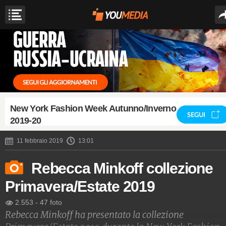
New York Fashion Week Autunno/Inverno
SEGUI
2019-20
11 febbraio 2019
13:01
Rebecca Minkoff collezione
Primavera/Estate 2019
2.553
-
47 foto
Rebecca Minkoff ha presentato la collezione