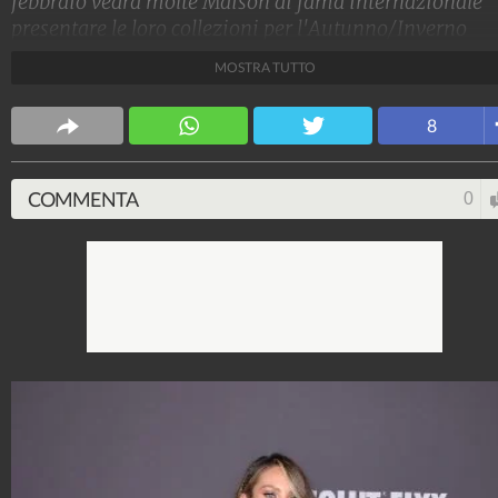
febbraio vedrà molte Maison di fama internazionale
presentare le loro collezioni per l'Autunno/Inverno
2019-20. Le star che stanno assistendo alle sfilate dal
MOSTRA TUTTO
prime file sono moltissime, dalle sorelle Kardashian a
Alessandra Ambrosio, fino ad arrivare ad Heidi Klum.
8
Stile e trend
1.515.282.264
-
1.957 video
-
138.077 foto
COMMENTA
0