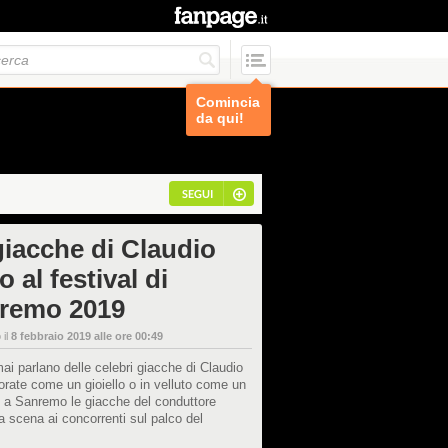
Comincia
da qui!
SEGUI
giacche di Claudio
o al festival di
remo 2019
 il
8 febbraio 2019 alle ore 00:49
mai parlano delle celebri giacche di Claudio
orate come un gioiello o in velluto come un
 a Sanremo le giacche del conduttore
a scena ai concorrenti sul palco del