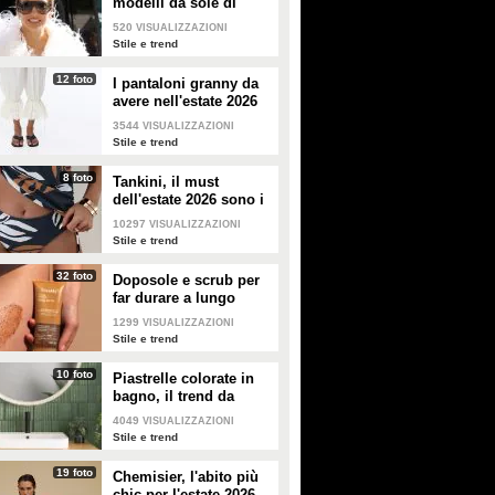
modelli da sole di
tendenza per l'estate
520
VISUALIZZAZIONI
2026
Stile e trend
12 foto
I pantaloni granny da
avere nell'estate 2026
3544
VISUALIZZAZIONI
Stile e trend
8 foto
Tankini, il must
dell'estate 2026 sono i
costumi con la canotta
10297
VISUALIZZAZIONI
Stile e trend
32 foto
Doposole e scrub per
far durare a lungo
l'abbronzatura in estate
1299
VISUALIZZAZIONI
Stile e trend
10 foto
Piastrelle colorate in
bagno, il trend da
seguire in casa
4049
VISUALIZZAZIONI
Stile e trend
19 foto
Chemisier, l'abito più
chic per l'estate 2026