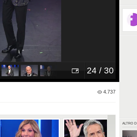
24 / 30
4.737
ALTRO D