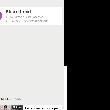
Stile e trend
•
1.957 video
138.049 foto
1.514.996.355 visualizzazioni
I
STILE E TREND
62 foto
Le tendenze moda per