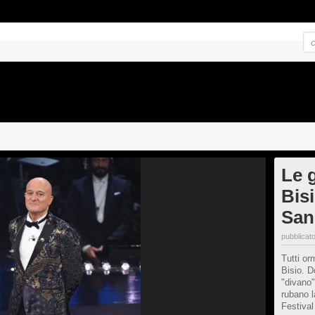
Le 
Bisi
San
pubblicato
Tutti or
Bisio. D
"divano"
rubano l
Festival