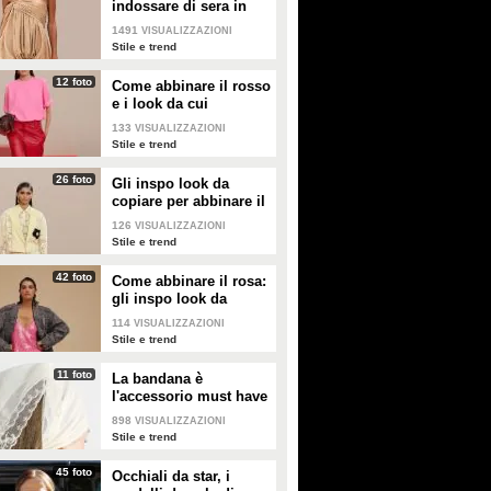
indossare di sera in
segreto della "misteriosa"
trovata bene, ma di esserne uscita
estate
minibag e si è commossa per la
con le ossa rotte.
1491
VISUALIZZAZIONI
sorella Mia Martini.
Stile e trend
12 foto
Come abbinare il rosso
e i look da cui
prendere ispirazione
133
VISUALIZZAZIONI
Stile e trend
26 foto
Gli inspo look da
copiare per abbinare il
giallo
126
VISUALIZZAZIONI
Stile e trend
42 foto
Come abbinare il rosa:
gli inspo look da
copiare
114
VISUALIZZAZIONI
Stile e trend
11 foto
La bandana è
l'accessorio must have
dell'estate 2026: i
898
VISUALIZZAZIONI
modelli di tendenza
Stile e trend
45 foto
Occhiali da star, i