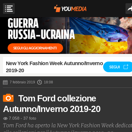
New York Fashion Week Autunno/Inverno
SEGUI
2019-20
7 febbraio 2019
18:08
Tom Ford collezione
Autunno/Inverno 2019-20
7.058
-
37 foto
Tom Ford ha aperto la New York Fashion Week dedica