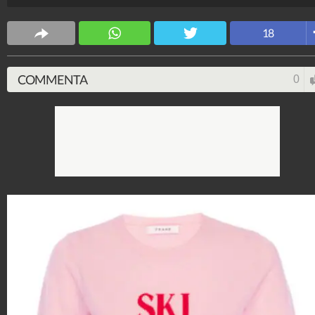
l'inverno 2019 da acquistare durante i saldi.
Stile e trend
18
1.515.193.289
-
1.957 video
-
138.074 foto
COMMENTA
0