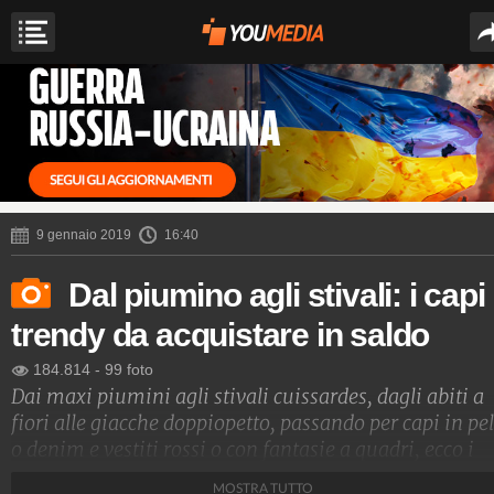
9 gennaio 2019
16:40
Dal piumino agli stivali: i capi
trendy da acquistare in saldo
184.814
-
99 foto
Dai maxi piumini agli stivali cuissardes, dagli abiti a
fiori alle giacche doppiopetto, passando per capi in pel
o denim e vestiti rossi o con fantasie a quadri, ecco i
capi d'abbigliamento e gli accessori must have per
MOSTRA TUTTO