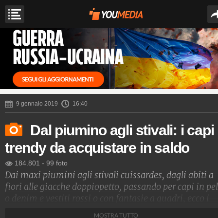
9 gennaio 2019
16:40
Dal piumino agli stivali: i capi
trendy da acquistare in saldo
184.801
-
99 foto
Dai maxi piumini agli stivali cuissardes, dagli abiti a
fiori alle giacche doppiopetto, passando per capi in pel
o denim e vestiti rossi o con fantasie a quadri, ecco i
capi d'abbigliamento e gli accessori must have per
MOSTRA TUTTO