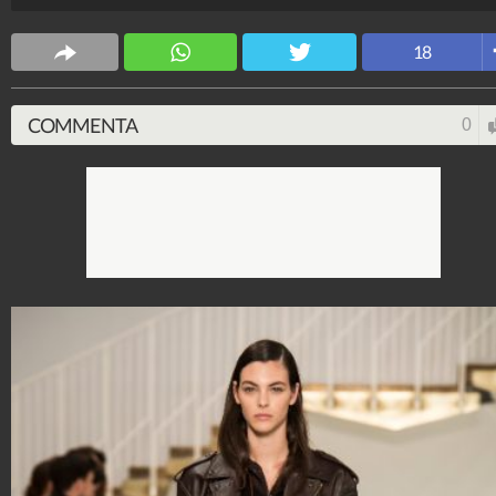
l'inverno 2019 da acquistare durante i saldi.
Stile e trend
18
1.514.999.114
-
1.957 video
-
138.049 foto
COMMENTA
0