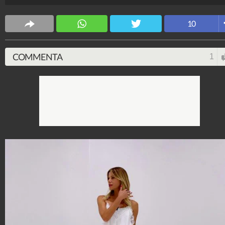
bellezza: ecco chi ha firmato gli abiti che indossa.
Stile e trend
10
1.515.063.395
-
1.957 video
-
138.069 foto
COMMENTA
1