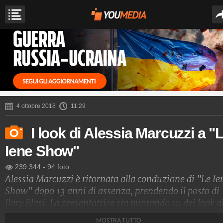
4 ottobre 2018
11:29
I look di Alessia Marcuzzi a "
Iene Show"
239.344
-
94 foto
Alessia Marcuzzi è ritornata alla conduzione di "Le Ie
Show" dopo 13 anni di assenza, prendendo il posto di
Ilary Blasi. La presentatrice sta puntando su dei look a
moda e glamour che riescono a esaltare la sua natural
MOSTRA TUTTO