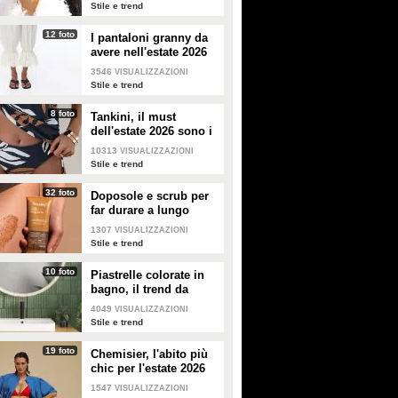
2026
Stile e trend
12 foto
I pantaloni granny da
avere nell'estate 2026
3546
VISUALIZZAZIONI
Stile e trend
8 foto
Tankini, il must
dell'estate 2026 sono i
costumi con la canotta
10313
VISUALIZZAZIONI
Stile e trend
32 foto
Doposole e scrub per
far durare a lungo
l'abbronzatura in estate
1307
VISUALIZZAZIONI
Stile e trend
10 foto
Piastrelle colorate in
bagno, il trend da
seguire in casa
4049
VISUALIZZAZIONI
Stile e trend
19 foto
Chemisier, l'abito più
chic per l'estate 2026
1547
VISUALIZZAZIONI