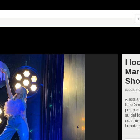
I lo
Mar
Sh
pubblicato
Alessia 
Iene Sh
posto di
su dei l
esaltare
firmato 