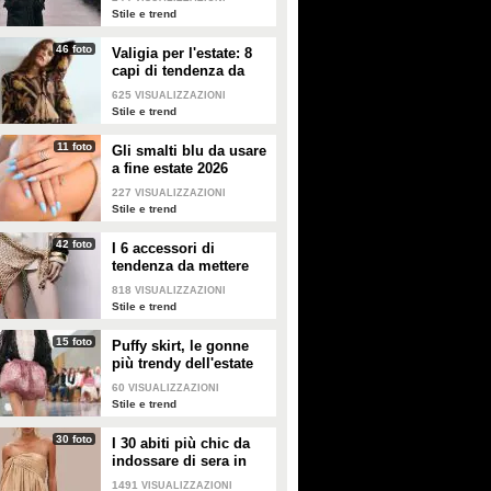
Stile e trend
Elodie e Franceska tra
È la "no makeup summer"
topless e bikini, il primo
di Chiara Ferragni: estate
46 foto
Valigia per l'estate: 8
servizio fotografico insieme
senza trucco e filtri col viso
capi di tendenza da
celebra la sensualità
naturale
portare in vacanza
625
VISUALIZZAZIONI
Stile e trend
Elodie e Franceska Nuredini
Chiara Ferragni è in Grecia
hanno posato per la prima volta
assieme al compagno José
insieme in un servizio fotografico
11 foto
Hernandez. Si sta godendo la
Gli smalti blu da usare
"ufficiale". Tra micro bikini,
vacanza all'insegna della
a fine estate 2026
collant velati e topless, hanno
naturalezza: è la sua "no makeup
227
VISUALIZZAZIONI
lasciato emergere tutta l'innata
summer".
Stile e trend
sensualità.
42 foto
I 6 accessori di
tendenza da mettere
nella valigia dell'estate
818
VISUALIZZAZIONI
2026
Stile e trend
15 foto
Puffy skirt, le gonne
più trendy dell'estate
2026 sono quelle a
60
VISUALIZZAZIONI
palloncino
Stile e trend
30 foto
I 30 abiti più chic da
indossare di sera in
estate
1491
VISUALIZZAZIONI