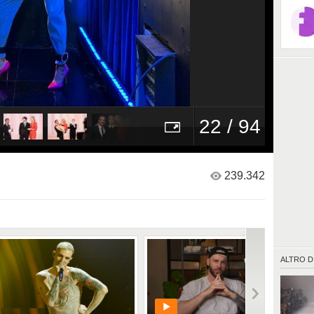
22 / 94
239.342
ALTRO D