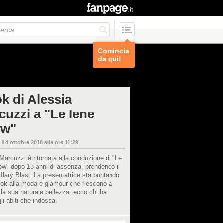
Comincia
da qui!
ok di Alessia
cuzzi a "Le Iene
ow"
 il
4 ottobre 2018 alle ore 11:29
Marcuzzi è ritornata alla conduzione di "Le
ow" dopo 13 anni di assenza, prendendo il
 Ilary Blasi. La presentatrice sta puntando
ook alla moda e glamour che riescono a
 la sua naturale bellezza: ecco chi ha
gli abiti che indossa.