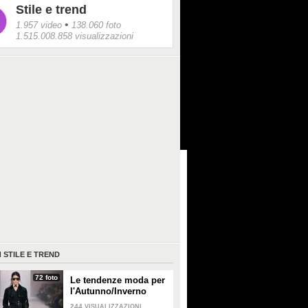
Stile e trend
•
1.957 video
138.060 foto
1.515.008.858 visualizzazioni
I
STILE E TREND
72 foto
Le tendenze moda per
l'Autunno/Inverno
2026-2027
244
VISUALIZZAZIONI