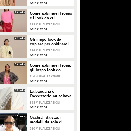
Stile e trend
12 foto
Come abbinare il rosso
e i look da cui
prendere ispirazione
133
VISUALIZZAZIONI
Stile e trend
26 foto
Gli inspo look da
copiare per abbinare il
giallo
126
VISUALIZZAZIONI
Stile e trend
42 foto
Come abbinare il rosa:
gli inspo look da
copiare
114
VISUALIZZAZIONI
Stile e trend
11 foto
La bandana è
l'accessorio must have
dell'estate 2026: i
898
VISUALIZZAZIONI
modelli di tendenza
Stile e trend
45 foto
Occhiali da star, i
modelli da sole di
tendenza per l'estate
520
VISUALIZZAZIONI