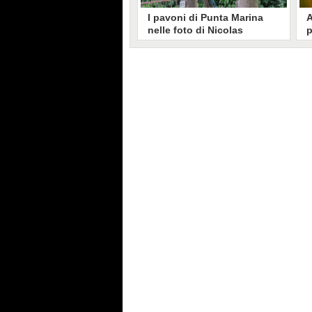
I pavoni di Punta Marina
A
nelle foto di Nicolas
p
Brunetti: "La convivenza è
C
possibile, si lamentano in
s
pochi"
Nicolas Brunetti ha voluto
L
testimoniare la vita coi pavoni di
g
Punta Marina, senza allarmismi.
c
Le sue foto dell'invasione sono
i
state riprese dalla stampa estera.
s
C