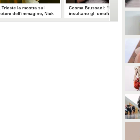
 Trieste la mostra sul
Cosma Brussani: "Mi
otere dell'immagine, Nick
insultano gli omofobi e gli
erioni: "Un look funziona
insicuri, all’inizio
e non devi spiegarlo"
rispondevo ora lascio
andare"
a mostra "Quando il mondo ti
PLAY
uarda" esplora il legame stylist-
elebrity. Un look non è solo
mmagine è racconto, come ha
0
• di
Giusy Dente
piegato a Fanpage.it Nick
erioni.