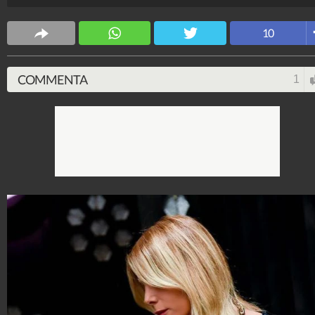
bellezza: ecco chi ha firmato gli abiti che indossa.
Stile e trend
10
1.515.143.000
-
1.957 video
-
138.074 foto
COMMENTA
1