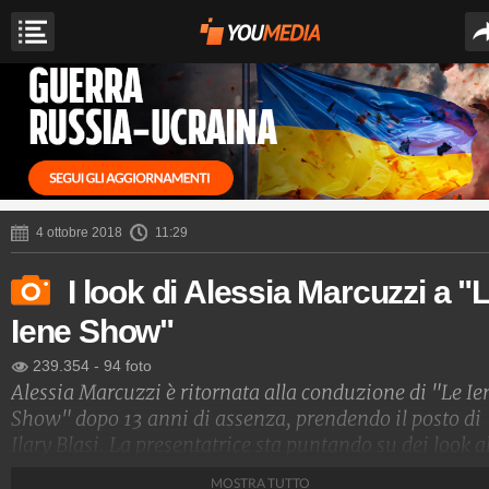
4 ottobre 2018
11:29
I look di Alessia Marcuzzi a "
Iene Show"
239.354
-
94 foto
Alessia Marcuzzi è ritornata alla conduzione di "Le Ie
Show" dopo 13 anni di assenza, prendendo il posto di
Ilary Blasi. La presentatrice sta puntando su dei look a
moda e glamour che riescono a esaltare la sua natural
MOSTRA TUTTO