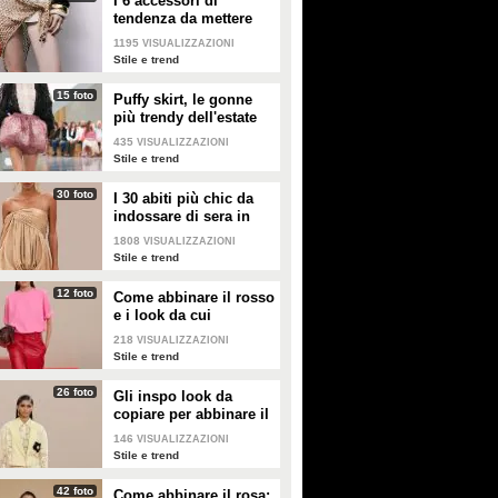
I 6 accessori di
tendenza da mettere
nella valigia dell'estate
1195
VISUALIZZAZIONI
2026
Stile e trend
15 foto
Puffy skirt, le gonne
più trendy dell'estate
2026 sono quelle a
435
VISUALIZZAZIONI
palloncino
Stile e trend
30 foto
I 30 abiti più chic da
indossare di sera in
estate
1808
VISUALIZZAZIONI
Stile e trend
12 foto
Come abbinare il rosso
e i look da cui
prendere ispirazione
218
VISUALIZZAZIONI
Stile e trend
26 foto
Gli inspo look da
copiare per abbinare il
giallo
146
VISUALIZZAZIONI
Stile e trend
42 foto
Come abbinare il rosa: