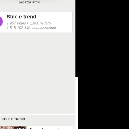
mostra altro
ormano in sandali con il tacco.
Stile e trend
•
1.957 video
138.074 foto
1.515.102.340 visualizzazioni
I
STILE E TREND
22 foto