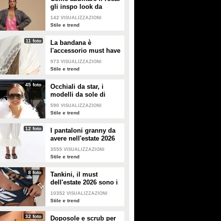
gli inspo look da
copiare
142
VISUALIZZAZIONI
Stile e trend
11 foto
La bandana è
l'accessorio must have
dell'estate 2026: i
973
VISUALIZZAZIONI
modelli di tendenza
Stile e trend
45 foto
Occhiali da star, i
modelli da sole di
tendenza per l'estate
590
VISUALIZZAZIONI
2026
Stile e trend
12 foto
I pantaloni granny da
avere nell'estate 2026
3555
VISUALIZZAZIONI
Stile e trend
8 foto
Tankini, il must
dell'estate 2026 sono i
costumi con la canotta
10352
VISUALIZZAZIONI
Stile e trend
32 foto
Doposole e scrub per