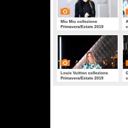
Miu Miu collezione
Primavera/Estate 2019
c
2
GUARDA
G
2176
• di
Stile e trend
Louis Vuitton collezione
G
Primavera/Estate 2019
c
2
GUARDA
G
2421
• di
Stile e trend