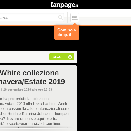
Comincia
da qui!
SEGUI
-White collezione
mavera/Estate 2019
 il
28 settembre 2018 alle ore 16:53
e ha presentato la collezione
ra/Estate 2019 alla Paris Fashion Week,
 in passerella atlete internazionali come
sher-Smith e Katarina Johnson-Thompson.
ivo? Trovare un nuovo equilibrio tra
ità e sportswear tra ciclisti con linee
li, gonne in tessuto tecnico e sneakers che