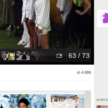
si trasf
63 / 73
4.886
ALTRO D