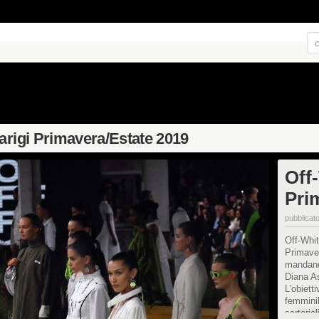
arigi Primavera/Estate 2019
Off
Pri
pubblicato
Off-Whit
Primave
mandando
Diana A
L'obiett
femminil
sartoria