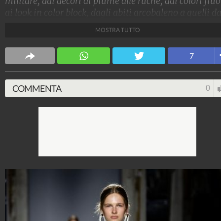
militare, dai decori di piume alle ruche, dai colori fluo
ai look in color block, dagli abiti arcobaleno a quelli da
colori primari, fino ai maxi fiocchi e ai calzini in vista
MOSTRA TUTTO
ecco le 12 tendenze must per la Primavera/Estate 201
viste sulle passerelle della Milano Fashion Week.
7
Stile e trend
1.515.064.249
-
1.957 video
-
138.069 foto
COMMENTA
0