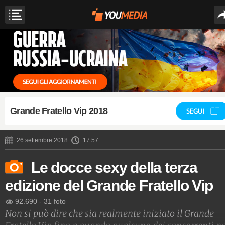
Grande Fratello Vip 2018
SEGUI
26 settembre 2018
17:57
Le docce sexy della terza
edizione del Grande Fratello Vip
92.690
-
31 foto
Non si può dire che sia realmente iniziato il Grande