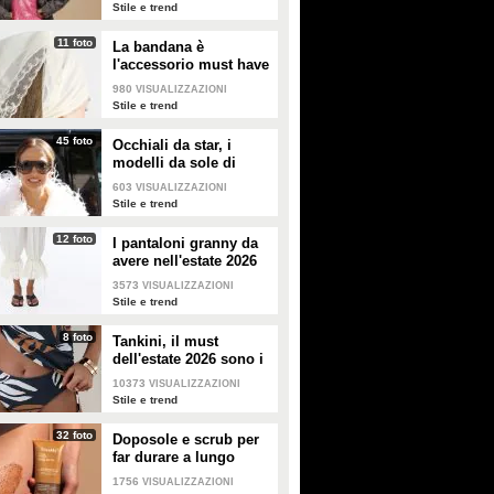
Stile e trend
11 foto
La bandana è
l'accessorio must have
dell'estate 2026: i
980
VISUALIZZAZIONI
modelli di tendenza
Stile e trend
45 foto
Occhiali da star, i
modelli da sole di
tendenza per l'estate
603
VISUALIZZAZIONI
2026
Stile e trend
12 foto
I pantaloni granny da
avere nell'estate 2026
3573
VISUALIZZAZIONI
Stile e trend
8 foto
Tankini, il must
dell'estate 2026 sono i
costumi con la canotta
10373
VISUALIZZAZIONI
Stile e trend
32 foto
Doposole e scrub per
far durare a lungo
l'abbronzatura in estate
1756
VISUALIZZAZIONI