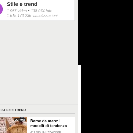
Stile e trend
•
1.957 video
138.074 foto
1.515.173.235 visualizzazioni
I
STILE E TREND
22 foto
Borse da mare: i
modelli di tendenza
per l'estate 2026
411
VISUALIZZAZIONI