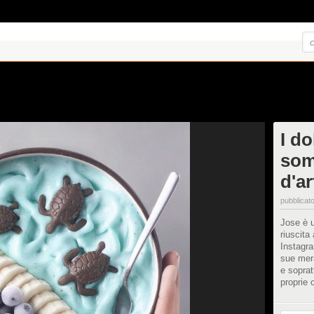
I do
som
d'ar
pubblicato
Jose è u
riuscita 
Instagra
sue mera
e soprat
proprie 