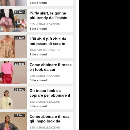
2026
Stile e trend
15 foto
Puffy skirt, le gonne
più trendy dell'estate
2026 sono quelle a
515
VISUALIZZAZIONI
palloncino
Stile e trend
30 foto
I 30 abiti più chic da
indossare di sera in
estate
1844
VISUALIZZAZIONI
Stile e trend
12 foto
Come abbinare il rosso
e i look da cui
prendere ispirazione
220
VISUALIZZAZIONI
Stile e trend
26 foto
Gli inspo look da
copiare per abbinare il
giallo
152
VISUALIZZAZIONI
Stile e trend
42 foto
Come abbinare il rosa:
gli inspo look da
copiare
145
VISUALIZZAZIONI