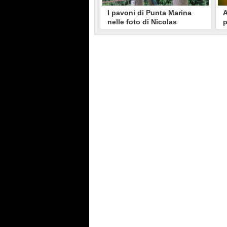
I pavoni di Punta Marina
A
nelle foto di Nicolas
p
Brunetti: "La convivenza è
C
possibile, si lamentano in
s
pochi"
Nicolas Brunetti ha voluto
L
testimoniare la vita coi pavoni di
g
Punta Marina, senza allarmismi.
c
Le sue foto dell'invasione sono
i
state riprese dalla stampa estera.
s
C