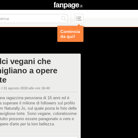
Comincia
da qui!
lci vegani che
igliano a opere
te
 il
31 agosto 2018 alle ore 16:40
na ragazzina peruviana di 16 anni ed è
a superare il milione di followers sul profilo
m Naturally.Jo, sul quale posta le foto delle
vigliose torte. Sono vegane, coloratissime
tutto possono essere paragonate a vere e
opere d'arte per la loro bellezza.