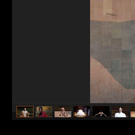
caricato da
Stile e trend