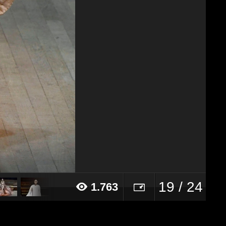
19 / 24
1.763
018 alle ore 12:21