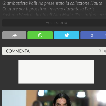
Giambattista Valli ha presentato la collezione Haute
Couture per il prossimo inverno durante la Paris
Fashion Week dedicata all'Alta Moda. Tra chiffon, pizz
ricamati, organze implacabili, lo stilista ha mandato 
MOSTRA TUTTO
passerella delle principesse romantiche e moderne.
Stile e trend
0
1.515.177.558
-
1.957 video
-
138.074 foto
COMMENTA
0