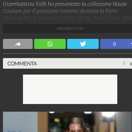
Giambattista Valli ha presentato la collezione Haute
Couture per il prossimo inverno durante la Paris
Fashion Week dedicata all'Alta Moda. Tra chiffon, pizz
ricamati, organze implacabili, lo stilista ha mandato 
MOSTRA TUTTO
passerella delle principesse romantiche e moderne.
Stile e trend
0
1.515.143.604
-
1.957 video
-
138.074 foto
COMMENTA
0