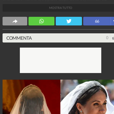
eleganti per le loro nozze: ecco tutti i dettagli dei loro
MOSTRA TUTTO
look di nozze a confronto, dal vestito al velo, dal bouq
all'acconciatura.
66
Stile e trend
1.515.129.829
-
1.957 video
-
138.074 foto
COMMENTA
0