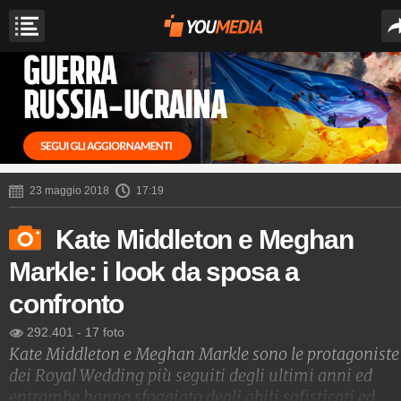
23 maggio 2018
17:19
Kate Middleton e Meghan
Markle: i look da sposa a
confronto
292.401
-
17 foto
Kate Middleton e Meghan Markle sono le protagoniste
dei Royal Wedding più seguiti degli ultimi anni ed
entrambe hanno sfoggiato degli abiti sofisticati ed