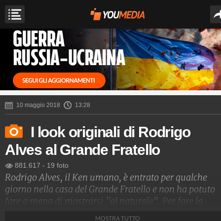
10 maggio 2018
13:28
I look originali di Rodrigo
Alves al Grande Fratello
881.617
-
19 foto
Rodrigo Alves, il Ken umano, è entrato per qualche
giorno nella casa del Grande Fratello e non ha potuto
fare a meno di mostrarsi "al naturale". Per fare la
doccia, infatti, si è spogliato e ha tolto il trucco,
MOSTRA TUTTO