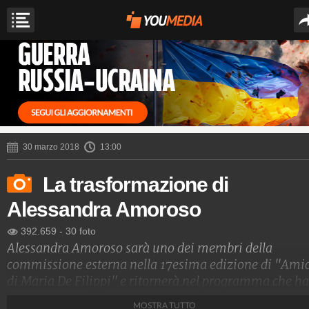
30 marzo 2018
13:00
La trasformazione di
Alessandra Amoroso
392.659
-
30 foto
Alessandra Amoroso sarà uno dei membri della
commissione esterna nella 17esima edizione di "Amic
di Maria De Filippi" e ritornerà nel programma che ha
consacrato il suo successo. Era il 2009 quando è stata
MOSTRA TUTTO