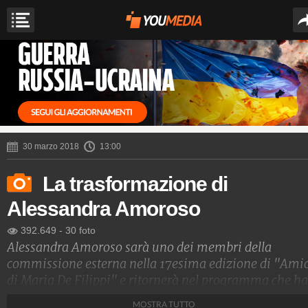
30 marzo 2018
13:00
La trasformazione di
Alessandra Amoroso
392.649
-
30 foto
Alessandra Amoroso sarà uno dei membri della
commissione esterna nella 17esima edizione di "Amic
di Maria De Filippi" e ritornerà nel programma che ha
consacrato il suo successo. Era il 2009 quando è stata
MOSTRA TUTTO