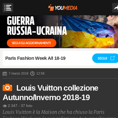
Paris Fashion Week A/I 18-19
SEGUI
7 marzo 2018
12:58
Louis Vuitton collezione
Autunno/Inverno 2018-19
2.347
-
37 foto
Louis Vuitton è la Maison che ha chiuso la Paris