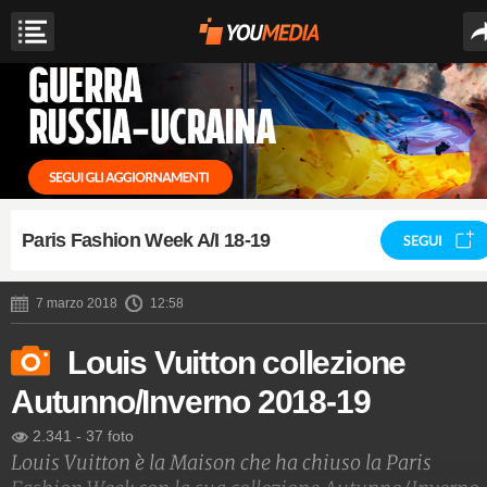
Paris Fashion Week A/I 18-19
SEGUI
7 marzo 2018
12:58
Louis Vuitton collezione
Autunno/Inverno 2018-19
2.341
-
37 foto
Louis Vuitton è la Maison che ha chiuso la Paris