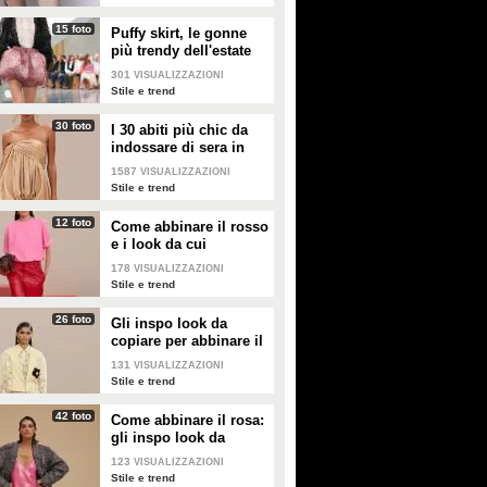
15 foto
Puffy skirt, le gonne
più trendy dell'estate
2026 sono quelle a
301
VISUALIZZAZIONI
palloncino
Stile e trend
30 foto
I 30 abiti più chic da
indossare di sera in
estate
1587
VISUALIZZAZIONI
Stile e trend
12 foto
Come abbinare il rosso
e i look da cui
prendere ispirazione
178
VISUALIZZAZIONI
Stile e trend
26 foto
Gli inspo look da
copiare per abbinare il
giallo
131
VISUALIZZAZIONI
Stile e trend
42 foto
Come abbinare il rosa:
gli inspo look da
copiare
123
VISUALIZZAZIONI
Stile e trend