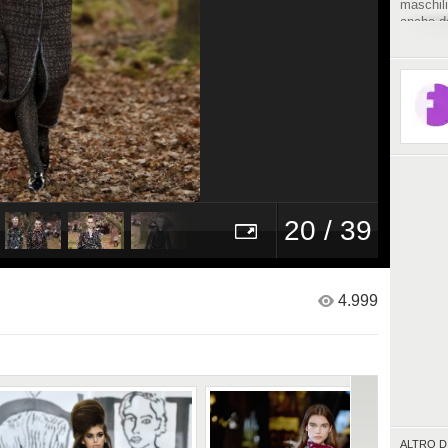
maschili
anche da
tulle.
20 / 39
4.999
ALTRO D