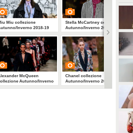
iu Miu collezione
Stella McCartney collezione
utunno/Inverno 2018-19
Autunno/Inverno 2018-19
UARDA
GUARDA
2430
• di
Stile e trend
2058
• di
Stile e trend
Alexander McQueen
Chanel collezione
ollezione Autunno/Inverno
Autunno/Inverno 2018-19
018-19
UARDA
GUARDA
2098
• di
Stile e trend
4999
• di
Stile e trend