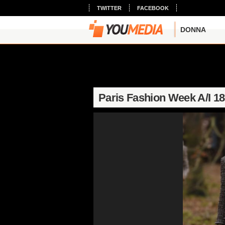
TWITTER
FACEBOOK
DONNA
Paris Fashion Week A/I 18