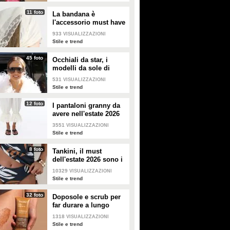
11 foto
La bandana è
l'accessorio must have
dell'estate 2026: i
933
VISUALIZZAZIONI
modelli di tendenza
Stile e trend
45 foto
Occhiali da star, i
modelli da sole di
tendenza per l'estate
531
VISUALIZZAZIONI
2026
Stile e trend
12 foto
I pantaloni granny da
avere nell'estate 2026
3551
VISUALIZZAZIONI
Stile e trend
8 foto
Tankini, il must
dell'estate 2026 sono i
costumi con la canotta
10329
VISUALIZZAZIONI
Stile e trend
32 foto
Doposole e scrub per
far durare a lungo
l'abbronzatura in estate
1318
VISUALIZZAZIONI
Stile e trend