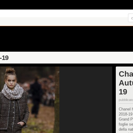
-19
Cha
Aut
19
pubblicato
Chanel h
2018-19 
Grand Pa
foglie se
della na