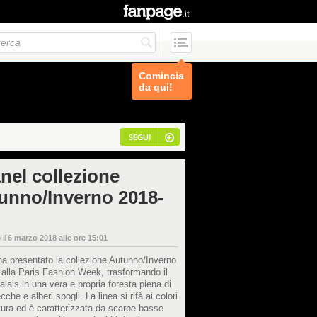
Comincia
da qui!
SEGUI
nel collezione
unno/Inverno 2018-
 il
6 marzo 2018 alle ore 15:01
a presentato la collezione Autunno/Inverno
alla Paris Fashion Week, trasformando il
lais in una vera e propria foresta piena di
cche e alberi spogli. La linea si rifà ai colori
tura ed è caratterizzata da scarpe basse