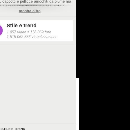
, cappotti e pellicce arricchiti da piume ma
 eleganti abiti da sera in pizzo, seta e
mostra altro
Stile e trend
•
1.957 video
138.069 foto
1.515.062.356 visualizzazioni
I
STILE E TREND