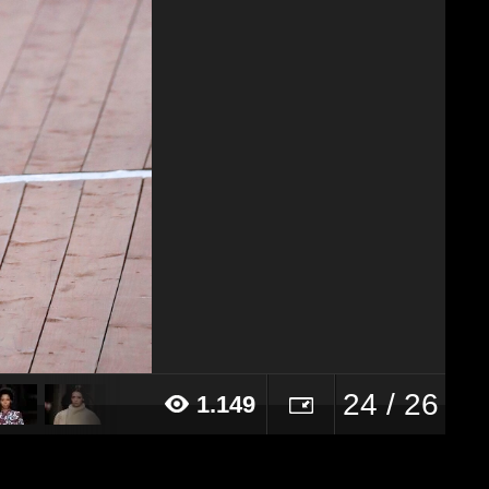
24 / 26
1.149
18 alle ore 15:37