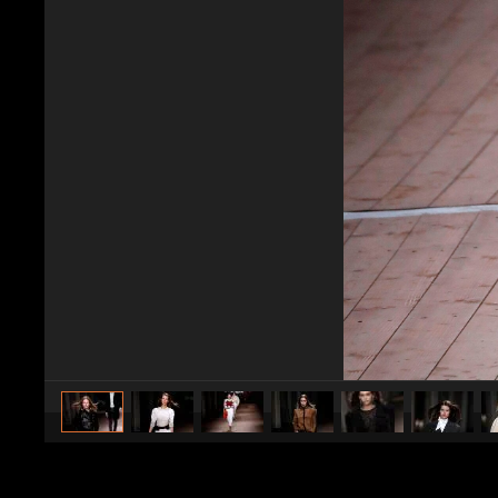
caricato da
Stile e trend