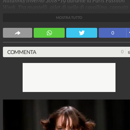
Autunno/Inverno 2018-19 durante la Paris Fashion
Week. Tra mantelli, gilet di pelle di cavallino, cappotti
dal taglio maschile e stivali al ginocchio, è stata
MOSTRA TUTTO
mandata in passerella una donna che vuole essere un
vera e propria cowgirl.
0
Stile e trend
1.515.283.453
-
1.957 video
-
138.077 foto
COMMENTA
0