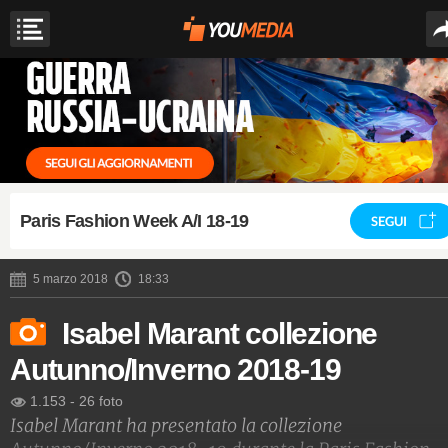
Paris Fashion Week A/I 18-19
SEGUI
5 marzo 2018
18:33
Isabel Marant collezione
Autunno/Inverno 2018-19
1.153
-
26 foto
Isabel Marant ha presentato la collezione