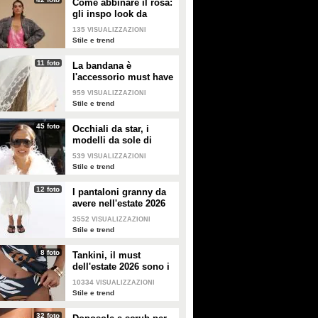
Come abbinare il rosa:
gli inspo look da
copiare
135
VISUALIZZAZIONI
Stile e trend
11 foto
La bandana è
l'accessorio must have
dell'estate 2026: i
959
VISUALIZZAZIONI
modelli di tendenza
Stile e trend
45 foto
Occhiali da star, i
modelli da sole di
tendenza per l'estate
539
VISUALIZZAZIONI
2026
Stile e trend
12 foto
I pantaloni granny da
avere nell'estate 2026
3552
VISUALIZZAZIONI
Stile e trend
8 foto
Tankini, il must
dell'estate 2026 sono i
costumi con la canotta
10334
VISUALIZZAZIONI
Stile e trend
32 foto