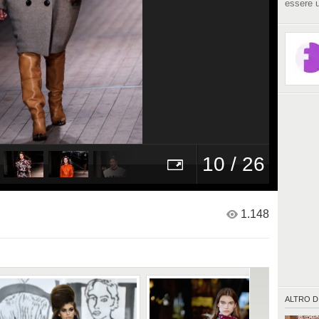
essere u
10 / 26
1.148
ALTRO D