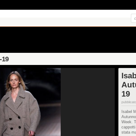
-19
Isa
Aut
19
pubblicato
Isabel M
Autunno
Week. Tr
cappotti
stata m