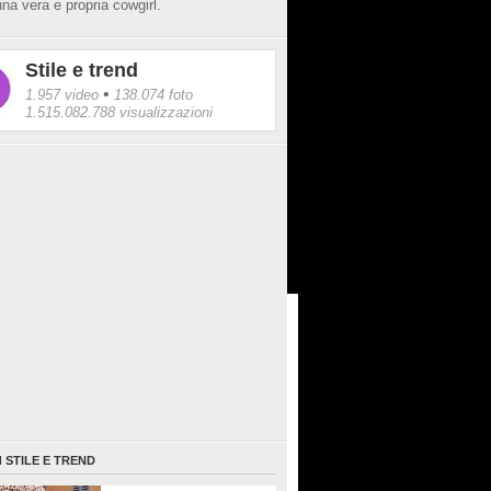
na vera e propria cowgirl.
Stile e trend
•
1.957 video
138.074 foto
1.515.082.788 visualizzazioni
I
STILE E TREND