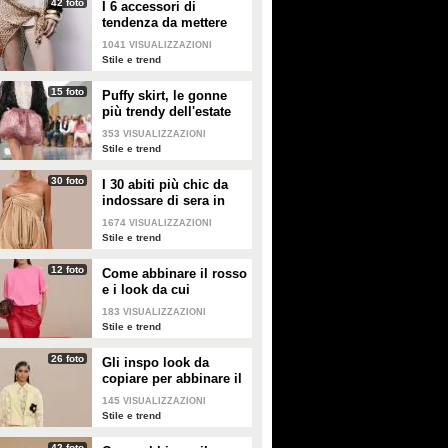
42 foto
I 6 accessori di
tendenza da mettere
nella valigia dell'estate
1041
VISUALIZZAZIONI
2026
Stile e trend
15 foto
Puffy skirt, le gonne
più trendy dell'estate
2026 sono quelle a
353
VISUALIZZAZIONI
palloncino
Stile e trend
30 foto
I 30 abiti più chic da
indossare di sera in
estate
1674
VISUALIZZAZIONI
Stile e trend
12 foto
Come abbinare il rosso
e i look da cui
prendere ispirazione
183
VISUALIZZAZIONI
Stile e trend
26 foto
Gli inspo look da
copiare per abbinare il
giallo
145
VISUALIZZAZIONI
Stile e trend
42 foto