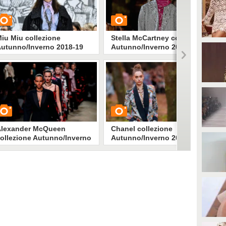
iu Miu collezione
Stella McCartney collezione
utunno/Inverno 2018-19
Autunno/Inverno 2018-19
UARDA
GUARDA
2430
• di
Stile e trend
2058
• di
Stile e trend
Alexander McQueen
Chanel collezione
ollezione Autunno/Inverno
Autunno/Inverno 2018-19
018-19
UARDA
GUARDA
2098
• di
Stile e trend
5001
• di
Stile e trend