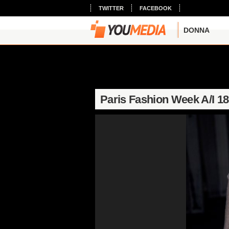
TWITTER
FACEBOOK
DONNA
Paris Fashion Week A/I 18