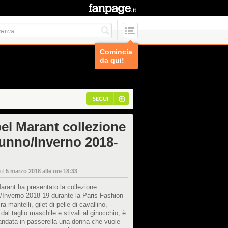
Comincia
da qui!
SEGUI
bel Marant collezione
unno/Inverno 2018-
 il
5 marzo 2018 alle ore 18:33
arant ha presentato la collezione
/Inverno 2018-19 durante la Paris Fashion
a mantelli, gilet di pelle di cavallino,
 dal taglio maschile e stivali al ginocchio, è
andata in passerella una donna che vuole