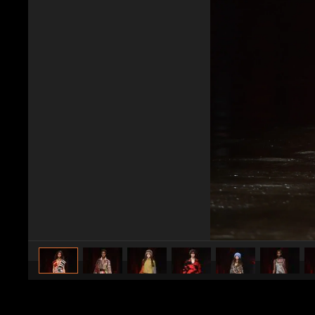
caricato da
Stile e trend