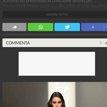
Scervino ha presentato la collezione donna per
l'Autunno/Inverno 2018-19. Tra abiti di seta, rouches
trasparenze delicate e sexy, lo stilista ha esaltato la
MOSTRA TUTTO
femminilità, proponendo anche una novità assoluta: i
maglione oversize portato sul cappotto.
4
Stile e trend
1.515.129.829
-
1.957 video
-
138.074 foto
COMMENTA
0