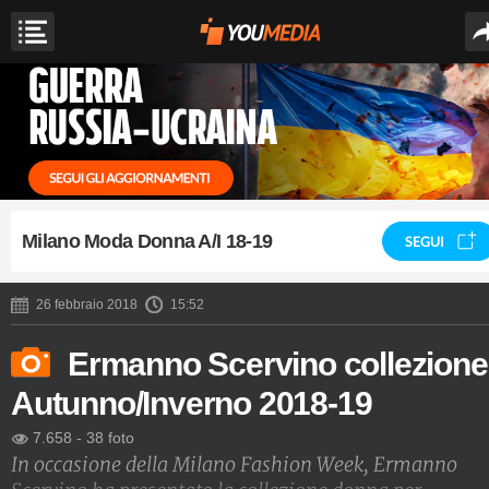
Milano Moda Donna A/I 18-19
SEGUI
26 febbraio 2018
15:52
Ermanno Scervino collezione
Autunno/Inverno 2018-19
7.658
-
38 foto
In occasione della Milano Fashion Week, Ermanno