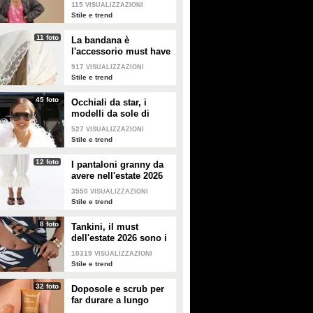
copiare
115
VISUALIZZAZIONI
Stile e trend
11 foto
La bandana è
l'accessorio must have
dell'estate 2026: i
917
VISUALIZZAZIONI
modelli di tendenza
Stile e trend
45 foto
Occhiali da star, i
modelli da sole di
tendenza per l'estate
527
VISUALIZZAZIONI
2026
Stile e trend
12 foto
I pantaloni granny da
avere nell'estate 2026
3550
VISUALIZZAZIONI
Stile e trend
8 foto
Tankini, il must
dell'estate 2026 sono i
costumi con la canotta
10319
VISUALIZZAZIONI
Stile e trend
32 foto
Doposole e scrub per
far durare a lungo
l'abbronzatura in estate