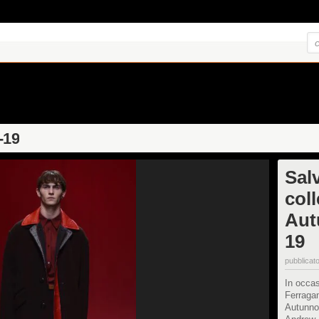
-19
Sal
col
Aut
19
pubblicato
In occa
Ferragam
Autunno/