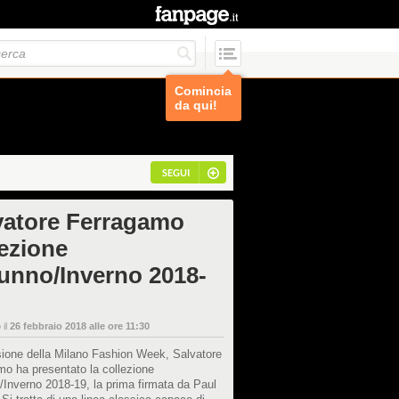
Comincia
da qui!
SEGUI
vatore Ferragamo
lezione
unno/Inverno 2018-
 il
26 febbraio 2018 alle ore 11:30
sione della Milano Fashion Week, Salvatore
o ha presentato la collezione
Inverno 2018-19, la prima firmata da Paul