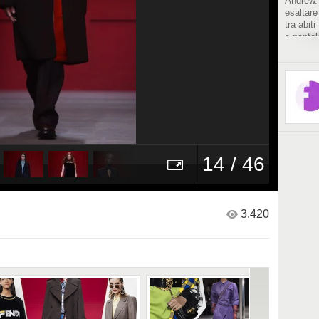
Andrew. 
esaltare
tra abiti
e pantal
14 / 46
3.420