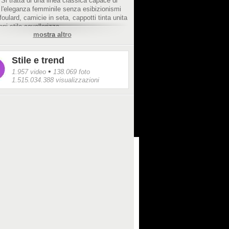
Si tratta di una linea classica capace di
 l'eleganza femminile senza esibizionismi
 foulard, camicie in seta, cappotti tinta unita
oni stile cavallerizza.
mostra altro
Stile e trend
•
1.957 video
138.069 foto
1.515.034.388 visualizzazioni