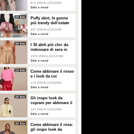
nella valigia dell'estate
871
VISUALIZZAZIONI
2026
Stile e trend
15 foto
Puffy skirt, le gonne
più trendy dell'estate
2026 sono quelle a
227
VISUALIZZAZIONI
palloncino
Stile e trend
30 foto
I 30 abiti più chic da
indossare di sera in
estate
1574
VISUALIZZAZIONI
Stile e trend
12 foto
Come abbinare il rosso
e i look da cui
prendere ispirazione
174
VISUALIZZAZIONI
Stile e trend
26 foto
Gli inspo look da
copiare per abbinare il
giallo
127
VISUALIZZAZIONI
Stile e trend
42 foto
Come abbinare il rosa:
gli inspo look da