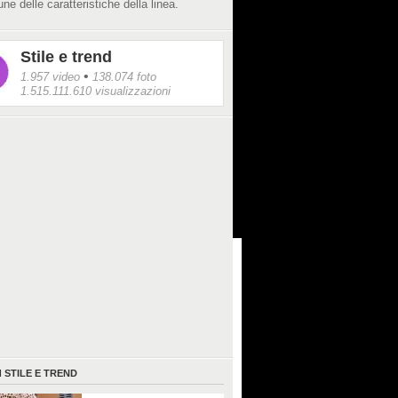
une delle caratteristiche della linea.
Stile e trend
•
1.957 video
138.074 foto
1.515.111.610 visualizzazioni
I
STILE E TREND