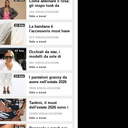
Come abbinare il rosa:
gli inspo look da
copiare
144
VISUALIZZAZIONI
Stile e trend
11 foto
La bandana è
l'accessorio must have
dell'estate 2026: i
973
VISUALIZZAZIONI
modelli di tendenza
Stile e trend
45 foto
Occhiali da star, i
modelli da sole di
tendenza per l'estate
591
VISUALIZZAZIONI
2026
Stile e trend
12 foto
I pantaloni granny da
avere nell'estate 2026
3555
VISUALIZZAZIONI
Stile e trend
8 foto
Tankini, il must
dell'estate 2026 sono i
costumi con la canotta
10359
VISUALIZZAZIONI
Stile e trend
32 foto