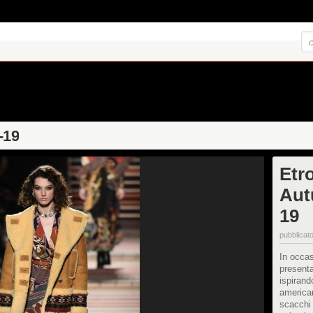
-19
Etr
Aut
19
pubblicato
In occa
presenta
ispirand
american
scacchi 