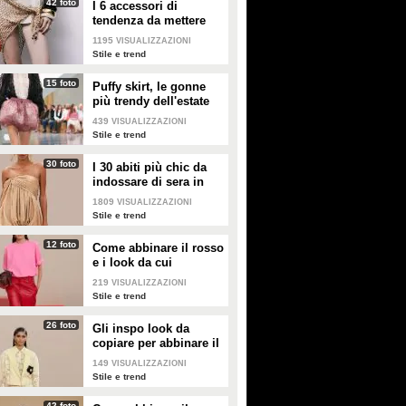
42 foto
I 6 accessori di
tendenza da mettere
nella valigia dell'estate
1195
VISUALIZZAZIONI
2026
Stile e trend
15 foto
Puffy skirt, le gonne
più trendy dell'estate
2026 sono quelle a
439
VISUALIZZAZIONI
palloncino
Stile e trend
30 foto
I 30 abiti più chic da
indossare di sera in
estate
1809
VISUALIZZAZIONI
Stile e trend
12 foto
Come abbinare il rosso
e i look da cui
prendere ispirazione
219
VISUALIZZAZIONI
Stile e trend
26 foto
Gli inspo look da
copiare per abbinare il
giallo
149
VISUALIZZAZIONI
Stile e trend
42 foto