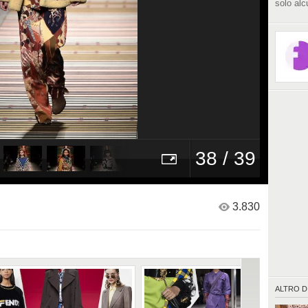
solo alc
38 / 39
3.830
ALTRO D