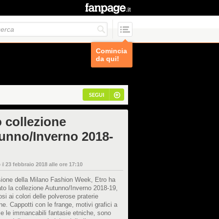
Comincia
da qui!
SEGUI
o collezione
unno/Inverno 2018-
 il
23 febbraio 2018 alle ore 17:10
sione della Milano Fashion Week, Etro ha
to la collezione Autunno/Inverno 2018-19,
osi ai colori delle polverose praterie
e. Cappotti con le frange, motivi grafici a
e le immancabili fantasie etniche, sono