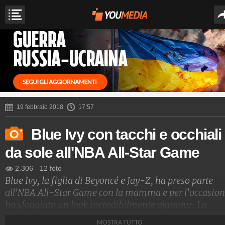
19 febbraio 2018
17:57
Blue Ivy con tacchi e occhiali
da sole all'NBA All-Star Game
2.306
-
12 foto
Blue Ivy, la figlia di Beyoncé e Jay-Z, ha preso parte
all'NBA All-Star Game con la mamma e per l'occasio
ha sfoggiato un look incredibilmente glamour. La
piccola ha infatti indossato un jeans skinny, un
MOSTRA TUTTO