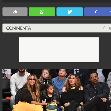
giubbino di pelle, degli occhiali scuri da diva e degli
stivaletti con il tacco.
0
Stile e trend
1.515.177.920
-
1.957 video
-
138.074 foto
COMMENTA
0