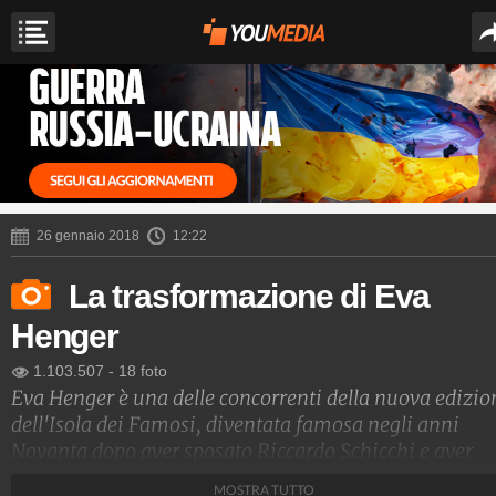
26 gennaio 2018
12:22
La trasformazione di Eva
Henger
1.103.507
-
18 foto
Eva Henger è una delle concorrenti della nuova edizio
dell'Isola dei Famosi, diventata famosa negli anni
Novanta dopo aver sposato Riccardo Schicchi e aver
debuttato nel mondo dell'hard. Sono passati anni da
MOSTRA TUTTO