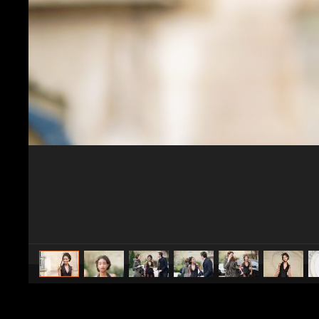
caricato da
Stile e trend