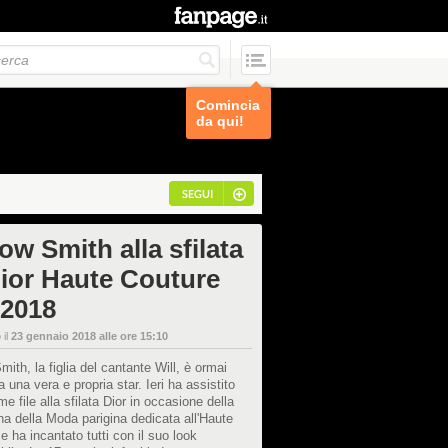
Comincia
da qui!
SEGUI
ow Smith alla sfilata
Dior Haute Couture
 2018
 il
23 gennaio 2018 alle ore 15:10
mith, la figlia del cantante Will, è ormai
a una vera e propria star. Ieri ha assistito
me file alla sfilata Dior in occasione della
a della Moda parigina dedicata all'Haute
e ha incantato tutti con il suo look