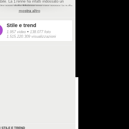
ile. La 17enne ha infatti indossato un
ito nero della Maison con una gonna in tulle
mostra altro
nte, completando il tutto con
ciatura raccolta realizzata con i dread.
Stile e trend
•
1.957 video
138.077 foto
1.515.220.309 visualizzazioni
I
STILE E TREND