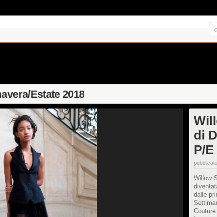
mavera/Estate 2018
Will
di 
P/E
pubblicato
Willow S
diventat
dalle pri
Settiman
Couture 