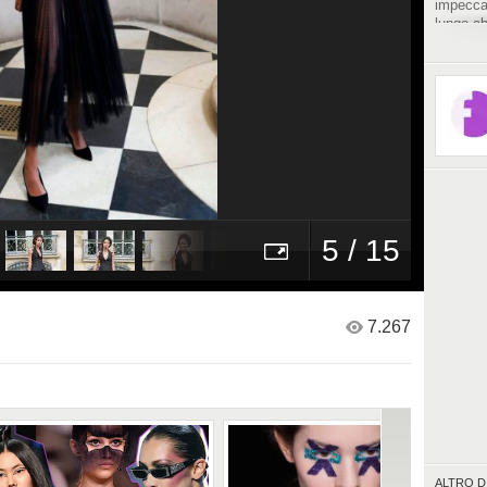
impeccab
lungo ab
traspare
un'accon
5 / 15
7.267
ALTRO D