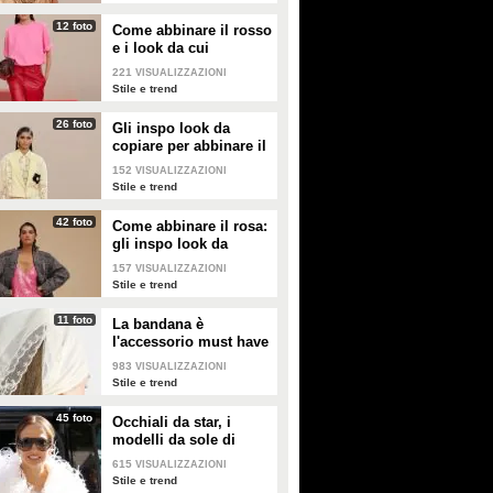
12 foto
Come abbinare il rosso
e i look da cui
prendere ispirazione
221
VISUALIZZAZIONI
Stile e trend
26 foto
Gli inspo look da
copiare per abbinare il
giallo
152
VISUALIZZAZIONI
Stile e trend
42 foto
Come abbinare il rosa:
gli inspo look da
copiare
157
VISUALIZZAZIONI
Stile e trend
11 foto
La bandana è
l'accessorio must have
dell'estate 2026: i
983
VISUALIZZAZIONI
modelli di tendenza
Stile e trend
45 foto
Occhiali da star, i
modelli da sole di
tendenza per l'estate
615
VISUALIZZAZIONI
2026
Stile e trend