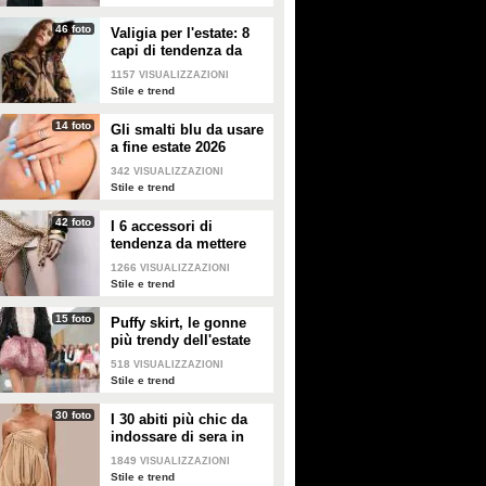
grande famiglia.
46 foto
Valigia per l'estate: 8
capi di tendenza da
portare in vacanza
1157
VISUALIZZAZIONI
Stile e trend
14 foto
Gli smalti blu da usare
a fine estate 2026
342
VISUALIZZAZIONI
Stile e trend
42 foto
I 6 accessori di
tendenza da mettere
nella valigia dell'estate
1266
VISUALIZZAZIONI
2026
Stile e trend
15 foto
Puffy skirt, le gonne
più trendy dell'estate
2026 sono quelle a
518
VISUALIZZAZIONI
palloncino
Stile e trend
30 foto
I 30 abiti più chic da
indossare di sera in
estate
1849
VISUALIZZAZIONI
Stile e trend