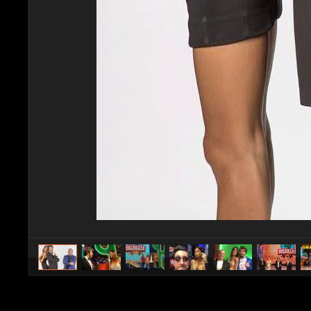
caricato da
Stile e trend