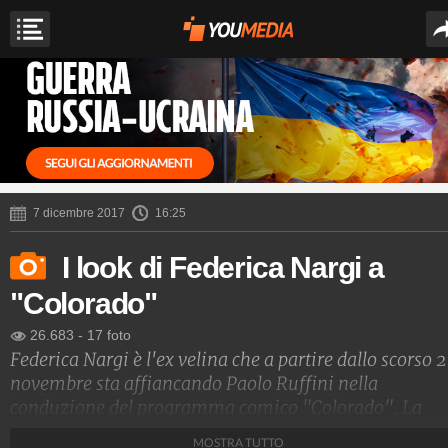
7 dicembre 2017
16:25
I look di Federica Nargi a
"Colorado"
26.683
-
17 foto
Federica Nargi è l'ex velina che a partire dallo scorso 2
novembre sta affiancando Paolo Ruffini nella
conduzione del programma comico "Colorado". La
showgirl ha dimostrato di essere tornata in splendida
MOSTRA TUTTO