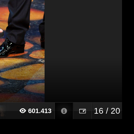
16 / 20
601.413
017 alle ore 16:53